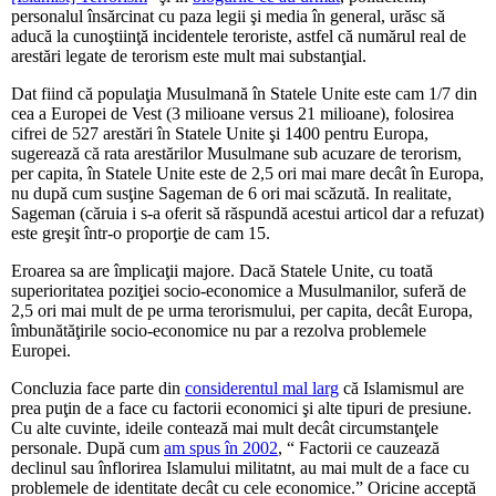
personalul însărcinat cu paza legii şi media în general, urăsc să
aducă la cunoştiinţă incidentele teroriste, astfel că numărul real de
arestări legate de terorism este mult mai substanţial.
Dat fiind că populaţia Musulmană în Statele Unite este cam 1/7 din
cea a Europei de Vest (3 milioane versus 21 milioane), folosirea
cifrei de 527 arestări în Statele Unite şi 1400 pentru Europa,
sugerează că rata arestărilor Musulmane sub acuzare de terorism,
per capita, în Statele Unite este de 2,5 ori mai mare decât în Europa,
nu după cum susţine Sageman de 6 ori mai scăzută. In realitate,
Sageman (căruia i s-a oferit să răspundă acestui articol dar a refuzat)
este greşit într-o proporţie de cam 15.
Eroarea sa are împlicaţii majore. Dacă Statele Unite, cu toată
superioritatea poziţiei socio-economice a Musulmanilor, suferă de
2,5 ori mai mult de pe urma terorismului, per capita, decât Europa,
îmbunătăţirile socio-economice nu par a rezolva problemele
Europei.
Concluzia face parte din
considerentul mal larg
că Islamismul are
prea puţin de a face cu factorii economici şi alte tipuri de presiune.
Cu alte cuvinte, ideile contează mai mult decât circumstanţele
personale. După cum
am spus în 2002
, “ Factorii ce cauzează
declinul sau înflorirea Islamului militatnt, au mai mult de a face cu
problemele de identitate decât cu cele economice.” Oricine acceptă