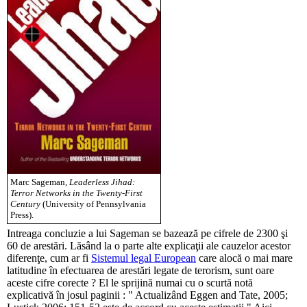
Marc Sageman,
Leaderless Jihad:
Terror Networks in the Twenty-First
Century
(University of Pennsylvania
Press).
Intreaga concluzie a lui Sageman se bazează pe cifrele de 2300 şi
60 de arestări. Lăsând la o parte alte explicaţii ale cauzelor acestor
diferenţe, cum ar fi
Sistemul legal European
care alocă o mai mare
latitudine în efectuarea de arestări legate de terorism, sunt oare
aceste cifre corecte ? El le sprijină numai cu o scurtă notă
explicativă în josul paginii : " Actualizând Eggen and Tate, 2005;