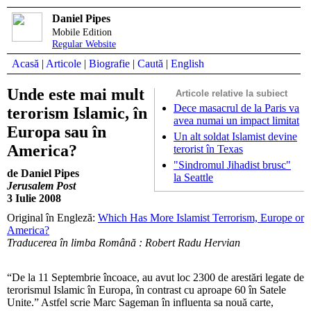
Daniel Pipes
Mobile Edition
Regular Website
Acasă
|
Articole
|
Biografie
|
Caută
|
English
Unde este mai mult
Articole relative la subiect
Dece masacrul de la Paris va
terorism Islamic, în
avea numai un impact limitat
Europa sau în
Un alt soldat Islamist devine
America?
terorist în Texas
"Sindromul Jihadist brusc"
de Daniel Pipes
la Seattle
Jerusalem Post
3 Iulie 2008
Original în Engleză:
Which Has More Islamist Terrorism, Europe or
America?
Traducerea în limba Română : Robert Radu Hervian
“De la 11 Septembrie încoace, au avut loc 2300 de arestări legate de
terorismul Islamic în Europa, în contrast cu aproape 60 în Satele
Unite.” Astfel scrie Marc Sageman în influenta sa nouă carte,