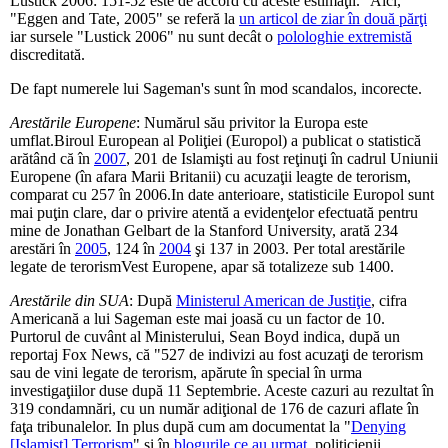
Lustick 2006: 151-52 este de accord cu aceste estimaţii." Aici,
"Eggen and Tate, 2005" se referă la
un articol de ziar în două părţi
iar sursele "Lustick 2006" nu sunt decât o
polologhie extremistă
discreditată.
De fapt numerele lui Sageman's sunt în mod scandalos, incorecte.
Arestările Europene
: Numărul său privitor la Europa este
umflat.Biroul European al Poliţiei (Europol) a publicat o statistică
arătând că în
2007
, 201 de Islamişti au fost reţinuţi în cadrul Uniunii
Europene (în afara Marii Britanii) cu acuzaţii leagte de terorism,
comparat cu 257 în 2006.In date anterioare, statisticile Europol sunt
mai puţin clare, dar o privire atentă a evidenţelor efectuată pentru
mine de Jonathan Gelbart de la Stanford University, arată 234
arestări în
2005
, 124 în
2004
şi 137 in 2003. Per total arestările
legate de terorismVest Europene, apar să totalizeze sub 1400.
Arestările din SUA
: După
Ministerul American de Justiţie
, cifra
Americană a lui Sageman este mai joasă cu un factor de 10.
Purtorul de cuvânt al Ministerului, Sean Boyd indica, după un
reportaj Fox News, că "527 de indivizi au fost acuzaţi de terorism
sau de vini legate de terorism, apărute în special în urma
investigaţiilor duse după 11 Septembrie. Aceste cazuri au rezultat în
319 condamnări, cu un număr adiţional de 176 de cazuri aflate în
faţa tribunalelor. In plus după cum am documentat la "
Denying
[Islamist] Terrorism
" şi în
blogurile ce au urmat
, politicienii,