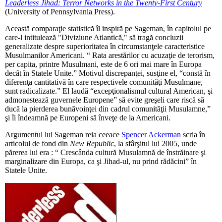
Leaderless Jihad: Terror Networks in the Twenty-First Century
(University of Pennsylvania Press).
Această comparaţie statistică îl inspiră pe Sageman, în capitolul pe
care-l intitulează "Diviziune Atlantică," să tragă concluzii
generalizate despre superioritatea în circumstanţele caracteristice
Musulmanilor Americani. “ Rata arestărilor cu acuzaţie de terorism,
per capita, printre Musulmani, este de 6 ori mai mare în Europa
decât în Statele Unite.” Motivul discrepanţei, susţine el, “constă în
diferenţa cantitativă în care respectivele comunităţi Musulmane,
sunt radicalizate.” El laudă “excepţionalismul cultural American, şi
admonestează guvernele Europene” să evite greşeli care riscă să
ducă la pierderea bunăvoinţei din cadrul comunităţii Musulamne,”
şi îi îndeamnă pe Europeni să înveţe de la Americani.
Argumentul lui Sageman reia ceeace
Spencer Ackerman
scria în
articolul de fond din
New Republic
, la sfârşitul lui 2005, unde
părerea lui era : “ Crescânda cultură Musulamnă de înstrăinare şi
marginalizare din Europa, ca şi Jihad-ul, nu prind rădăcini” în
Statele Unite.