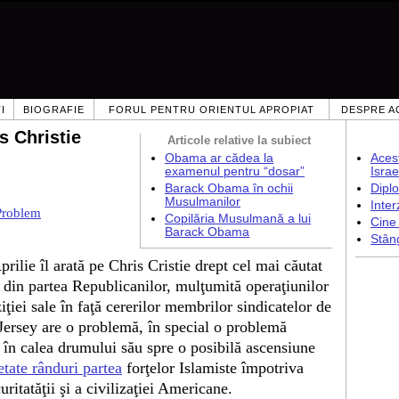
I
BIOGRAFIE
FORUL PENTRU ORIENTUL APROPIAT
DESPRE A
s Christie
Articole relative la subiect
Obama ar cădea la
Aces
examenul pentru “dosar”
Israe
Barack Obama în ochii
Diplo
Musulmanilor
Inter
 Problem
Copilăria Musulmană a lui
Cine 
Barack Obama
Stâng
rilie îl arată pe Chris Cristie drept cel mai căutat
e din partea Republicanilor, mulţumită operaţiunilor
iţiei sale în faţă cererilor membrilor sindicatelor de
Jersey are o problemă, în special o problemă
a în calea drumului său spre o posibilă ascensiune
tetate rânduri partea
forţelor Islamiste împotriva
ritatăţii şi a civilizaţiei Americane.