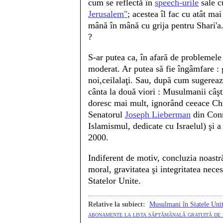
cum se reflectă în
speech-urile
sale cu
Jerusalem"
; acestea îl fac cu atât ma
mână în mână cu grija pentru Shari'a.
?
S-ar putea ca, în afară de problemele 
moderat. Ar putea să fie îngâmfare : 
noi,ceilalaţi. Sau, după cum sugerea
cânta la două viori : Musulmanii câşti
doresc mai mult, ignorând ceeace Chris
Senatorul
Joseph Lieberman
din Conne
Islamismul, dedicate cu Israelul) şi 
2000.
Indiferent de motiv, concluzia noastră
moral, gravitatea şi integritatea nece
Statelor Unite.
Relative la subiect:
Musulmani în Statele Uni
abonamente la lista săptămânală gratuită de e