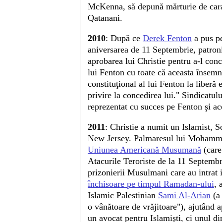
McKenna, să depună mărturie de caract
Qatanani.
2010
: După ce
Derek Fenton
a pus pe
aniversarea de 11 Septembrie, patroni
aprobarea lui Christie pentru a-l con
lui Fenton cu toate că aceasta însemn
constituţional al lui Fenton la liber
privire la concedirea lui." Sindicat
reprezentat cu succes pe Fenton şi a
2011
: Christie a numit un Islamist,
New Jersey. Palmaresul lui Mohammed
Uniunea Americană Musumană
(care
Atacurile Teroriste de la 11 Septembri
prizonierii Musulmani care au intrat
închisoare pe timpul Ramadan-ului
, 
Islamic Palestinian
Sami Al-Arian
(a 
o vânătoare de vrăjitoare"), ajutând
un avocat pentru Islamişti, ci unul din