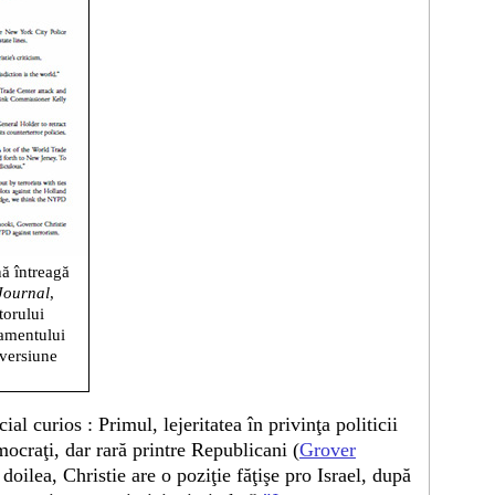
ă întreagă
Journal
,
torului
tamentului
versiune
ial curios : Primul, lejeritatea în privinţa politicii
craţi, dar rară printre Republicani (
Grover
doilea, Christie are o poziţie făţişe pro Israel, după