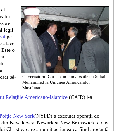
 al
s lui
espre
l legii
zat
pe
e aface
 Este o
ea
plu
cu
cesar să-
Guvernatorul Christie în conversaţie cu Sohail
Mohammed la Uniunea Americanilor
i
Musulmani.
"
ru Relaţiile Americano-Islamice
(CAIR) i-a
Poiţie New York
(NYPD) a executat operaţii de
ele din New Jersey, Newark şi New Brunswick, a dus
 lui Christie, care a numit acţiunea ca fiind arogantă