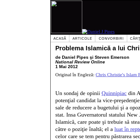
ACASĂ
ARTICOLE
CONVORBIRI
CĂRŢ
Problema Islamică a lui Chri
de Daniel Pipes şi Steven Emerson
National Review Online
1 Mai 2012
Original în Engleză:
Chris Christie's Islam
Un sondaj de opinii
Quinnipiac
din Ap
potenţial candidat la vice-preşedenţi
sale de reducere a bugetului şi a opoz
stat. Insa Guvernatorul statului New 
Islamică, care poate şi trebuie să ste
către o poziţie înaltă; el a
luat în rep
celor care se tem pentru păstrarea secu