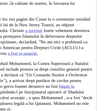
er ,în calitate de martor, în favoarea lui
 foc trei pagini din Coran la o ceremonie onorând
i lui de la New Jersey Transit, au obţinut
cedia. Christie
a sprijinit
foarte vehement demitera
a protejarea Islamului în defavoarea dreptului
ă exprimare, declarând, "Nu am nici o problemă cu
ului American pentru Drepturi Civile (ACLU) l-a
cesta
a fost re-angajat.
 Sohail Mohammed, la Curtea Superioară a Statului
 include postura sa drept consilier general pentru
 a declarat că "Un Comando Sionist a Orchestrat
e"), a activat drept purtător de cuvânt pentru
 in greva foamei deoarece au fost
băgaţi la
apărându-l pe funcţionarul operativ al Jihadului
cărui acuzaţie , a spus Mohammed , n-a fost "decât
 apărarea legală a lui Qatanani. Mohammed nu este
tre ei.