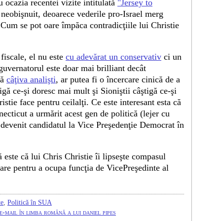
 ocazia recentei vizite intitulată
"Jersey to
i neobişnuit, deoarece vederile pro-Israel merg
Cum se pot oare împăca contradicţiile lui Christie
fiscale, el nu este
cu adevărat un conservativ
ci un
guvernatorul este doar mai brilliant decât
ză
câţiva analişti
, ar putea fi o încercare cinică de a
gă ce-şi doresc mai mult şi Sioniştii câştigă ce-şi
tie face pentru ceilalţi. Ce este interesant esta că
cticut a urmărit acest gen de politică (lejer cu
a devenit candidatul la Vice Preşedenţie Democrat în
 este că lui Chris Christie îi lipseşte compasul
sare pentru a ocupa funcţia de VicePreşedinte al
te
,
Politică în SUA
-mail în limba română a lui daniel pipes