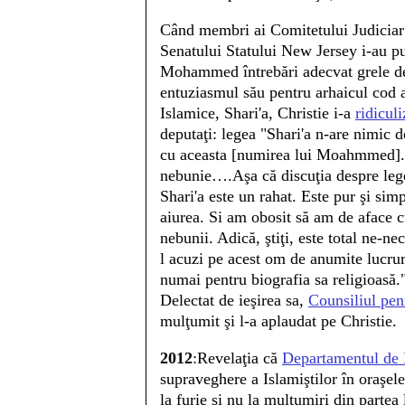
Când membri ai Comitetului Judiciar
Senatului Statului New Jersey i-au pu
Mohammed întrebări adecvat grele d
entuziasmul său pentru arhaicul cod a
Islamice, Shari'a, Christie i-a
ridiculi
deputaţi: legea "Shari'a n-are nimic d
cu aceasta [numirea lui Moahmmed].
nebunie….Aşa că discuţia despre leg
Shari'a este un rahat. Este pur şi sim
aiurea. Si am obosit să am de aface 
nebunii. Adică, ştiţi, este total ne-ne
l acuzi pe acest om de anumite lucrur
numai pentru biografia sa religioasă.
Delectat de ieşirea sa,
Counsiliul pen
mulţumit şi l-a aplaudat pe Christie.
2012
:Revelaţia că
Departamentul de 
supraveghere a Islamiştilor în oraş
la furie şi nu la mulţumiri din partea