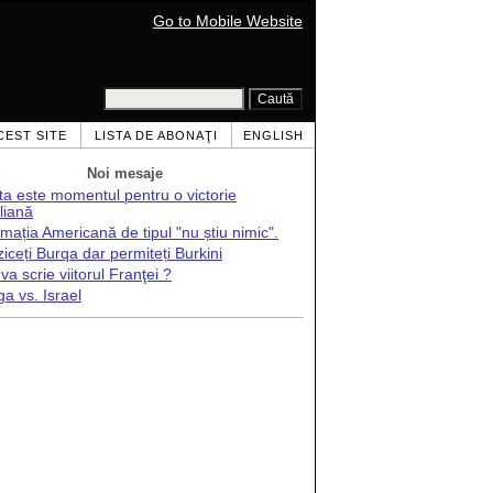
Go to Mobile Website
CEST SITE
LISTA DE ABONAŢI
ENGLISH
Noi mesaje
ta este momentul pentru o victorie
liană
mația Americană de tipul "nu știu nimic".
ziceți Burqa dar permiteți Burkini
va scrie viitorul Franţei ?
a vs. Israel