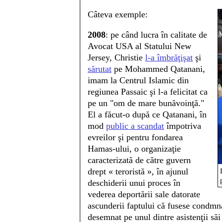
Câteva exemple:
2008
: pe când lucra în calitate de
Avocat USA al Statului New
Jersey, Christie
l-a îmbrăţişat
şi
sărutat
pe Mohammed Qatanani,
imam la Centrul Islamic din
regiunea Passaic şi l-a felicitat ca
pe un "om de mare bunăvoinţă."
El a făcut-o după ce Qatanani, în
mod
public a scandat
împotriva
evreilor şi pentru fondarea
Hamas-ului, o organizaţie
caracterizată de către guvern
drept « teroristă », în ajunul
deschiderii unui proces în
vederea deportării sale datorate
ascunderii faptului că fusese condmn
desemnat pe unul dintre asistenţii să