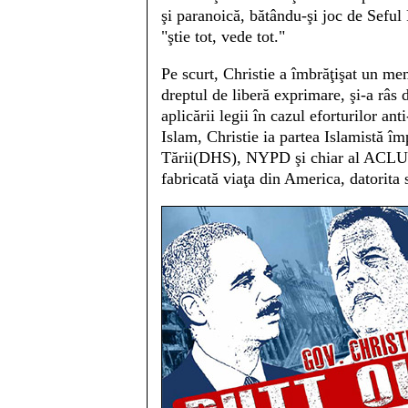
şi paranoică, bătându-şi joc de Sefu
"ştie tot, vede tot."
Pe scurt, Christie a îmbrăţişat un me
dreptul de liberă exprimare, şi-a râs 
aplicării legii în cazul eforturilor an
Islam, Christie ia partea Islamistă îm
Tării(DHS), NYPD şi chiar al ACLU, 
fabricată viaţa din America, datorita 